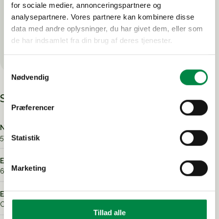
Ved at udfylde formularen giver du samtykke til at
for sociale medier, annonceringspartnere og
modtage e-mails med nyheder og viden fra Godik. Du
analysepartnere. Vores partnere kan kombinere disse
kan læse mere i vores privatlivspolitik og altid afmelde
data med andre oplysninger, du har givet dem, eller som
dig igen.
de har indsamlet fra din brug af deres tjenester.
Få pris på leje & leveringstid
Samtykkevalg
Nødvendig
Specifikationer
Præferencer
Number
Statistik
57121
El-tilslutning - Ampere (A)
Marketing
63
El-tilslutning - Stik-type
CEE-stik
Tillad alle