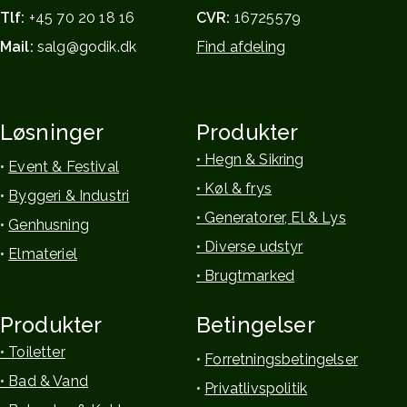
Tlf:
+45 70 20 18 16
CVR:
16725579
Mail:
salg@godik.dk
Find afdeling
Løsninger
Produkter
• Hegn & Sikring
•
Event & Festival
• Køl & frys
•
Byggeri & Industri
• Generatorer, El & Lys
•
Genhusning
• Diverse udstyr
•
Elmateriel
• Brugtmarked
Produkter
Betingelser
• Toiletter
•
Forretningsbetingelser
• Bad & Vand
•
Privatlivspolitik