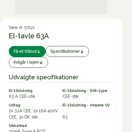
Vare nr. 57121
El-tavle 63A
Få et tilbud
Specifikationer
Indgår i lejen
Udvalgte specifikationer
El-tilslutning
El-tilslutning - Stik-type
63 A CEE-stik
CEE-stik
Udtag
El-tilslutning - Ampere (A)
2x 32A CEE, 2x 16A 400V
CEE, 3x DK stik
63
Sikkerhed
30mA Type A RCD