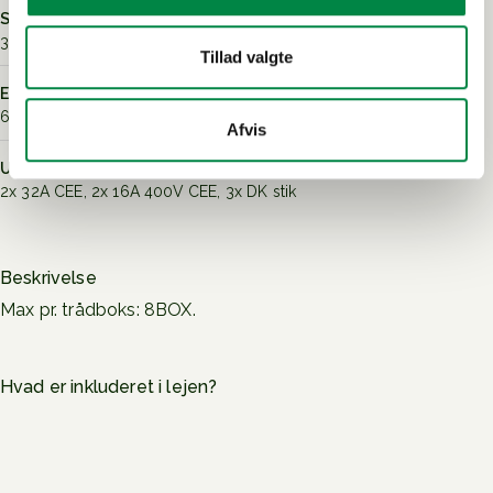
Sikkerhed
30mA Type A RCD
Tillad valgte
El-tilslutning
63 A CEE-stik
Afvis
Udtag
2x 32A CEE, 2x 16A 400V CEE, 3x DK stik
Beskrivelse
Max pr. trådboks: 8BOX.
Hvad er inkluderet i lejen?